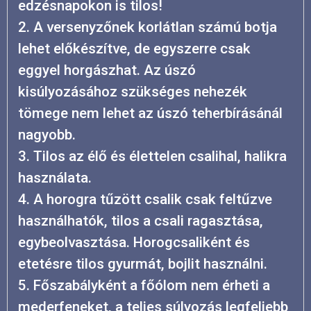
edzésnapokon is tilos!
2. A versenyzőnek korlátlan számú botja
lehet előkészítve, de egyszerre csak
eggyel horgászhat. Az úszó
kisúlyozásához szükséges nehezék
tömege nem lehet az úszó teherbírásánál
nagyobb.
3. Tilos az élő és élettelen csalihal, halikra
használata.
4. A horogra tűzött csalik csak feltűzve
használhatók, tilos a csali ragasztása,
egybeolvasztása. Horogcsaliként és
etetésre tilos gyurmát, bojlit használni.
5. Főszabályként a főólom nem érheti a
mederfeneket, a teljes súlyozás legfeljebb